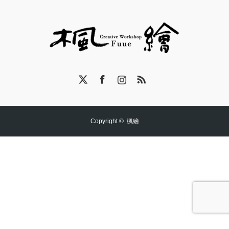
X
Facebook
Instagram
RSS
Copyright ©
楓繪