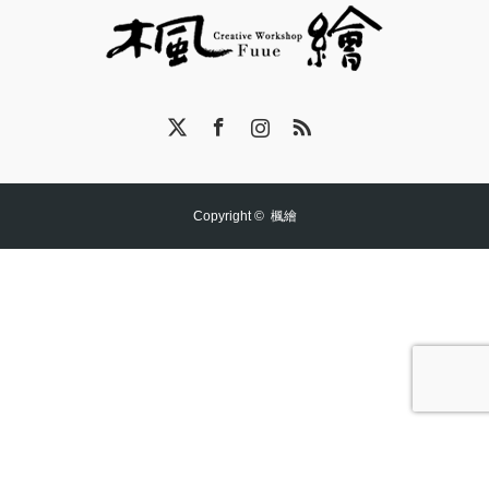
X
Facebook
Instagram
RSS
Copyright ©
楓繪