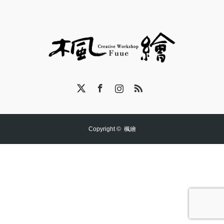
X
Facebook
Instagram
RSS
Copyright ©
楓繪