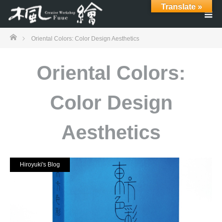
Translate »
ホーム
Oriental Colors: Color Design Aesthetics
Oriental Colors:
Color Design
Aesthetics
Hiroyuki's Blog