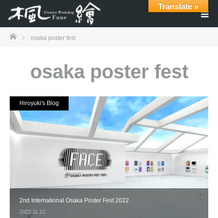
Translate »
ホーム
osaka poster fest
osaka poster fest
Hiroyuki's Blog
2nd International Osaka Poster Fest 2022
2022.11.12