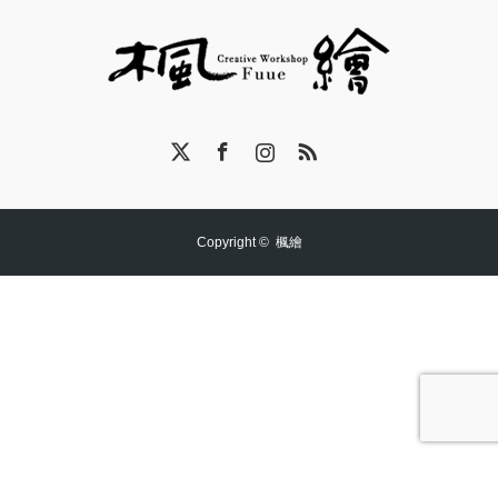
X
Facebook
Instagram
RSS
Copyright ©
楓繪