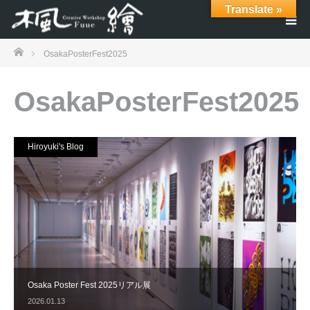
Translate »
ホーム
OsakaPosterFest2025
OsakaPosterFest2025
Hiroyuki's Blog
Osaka Poster Fest 2025リアル展
2026.01.13