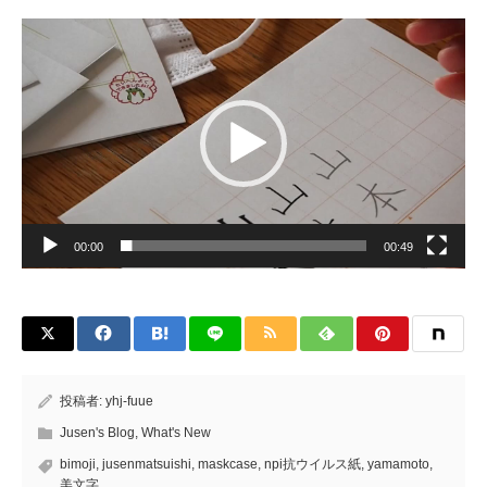
動
画
プ
レ
ー
ヤ
ー
00:00
00:49
投稿者:
yhj-fuue
Jusen's Blog
,
What's New
bimoji
,
jusenmatsuishi
,
maskcase
,
npi抗ウイルス紙
,
yamamoto
,
美文字