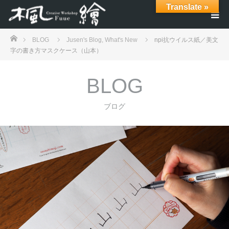
Translate »
ホーム
BLOG
Jusen's Blog
,
What's New
npi抗ウイルス紙／美文
字の書き方マスクケース（山本）
BLOG
ブログ