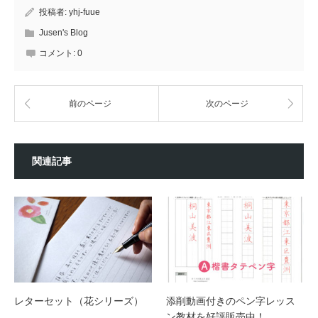
投稿者:
yhj-fuue
Jusen's Blog
コメント:
0
前のページ
次のページ
関連記事
レターセット（花シリーズ）
添削動画付きのペン字レッス
ン教材を好評販売中！